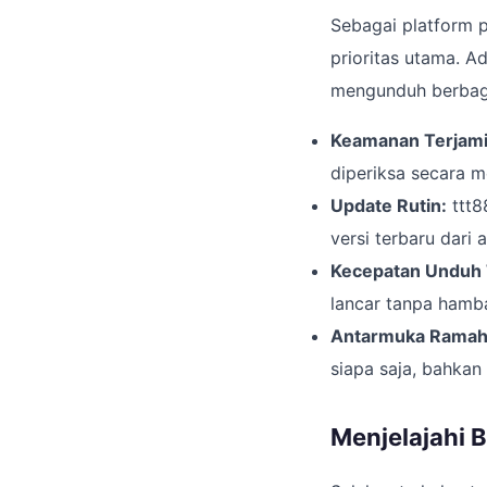
Sebagai platform 
prioritas utama. A
mengunduh berbaga
Keamanan Terjami
diperiksa secara m
Update Rutin:
ttt8
versi terbaru dari 
Kecepatan Unduh 
lancar tanpa hamba
Antarmuka Ramah
siapa saja, bahka
Menjelajahi B