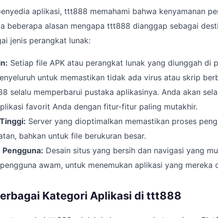
penyedia aplikasi, ttt888 memahami bahwa kenyamanan p
da beberapa alasan mengapa ttt888 dianggap sebagai destin
i jenis perangkat lunak:
n:
Setiap file APK atau perangkat lunak yang diunggah di p
enyeluruh untuk memastikan tidak ada virus atau skrip ber
88 selalu memperbarui pustaka aplikasinya. Anda akan sel
aplikasi favorit Anda dengan fitur-fitur paling mutakhir.
Tinggi:
Server yang dioptimalkan memastikan proses peng
tan, bahkan untuk file berukuran besar.
 Pengguna:
Desain situs yang bersih dan navigasi yang
n pengguna awam, untuk menemukan aplikasi yang mereka c
erbagai Kategori Aplikasi di ttt888