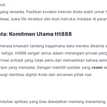
but.
yang tersedia. Pastikan koneksi internet Anda stabil untuk 
esai, buka file tersebut dan ikuti instruksi instalasi di per
ta: Komitmen Utama ttt888
erasa khawatir tentang bagaimana data mereka dikelola
k ketiga. ttt888 sangat serius dalam menangani privasi peng
rmasi pribadi yang tidak perlu dan memastikan bahwa semua
nkripsi yang memadai. Dengan memilih sumber yang
resmi
se
ungi identitas digital Anda dari ancaman pihak luar.
unduhan aplikasi yang bisa diandalkan memang menantang