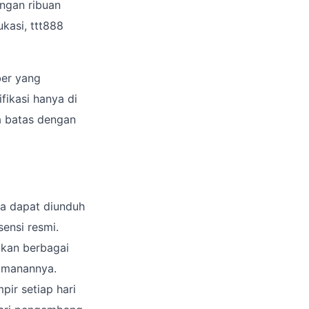
ngan ribuan
ukasi, ttt888
er yang
fikasi hanya di
a batas dengan
ia dapat diunduh
ensi resmi.
akan berbagai
eamanannya.
ir setiap hari