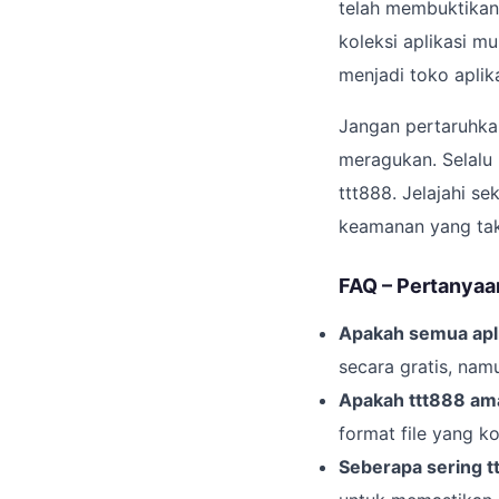
telah membuktikan 
koleksi aplikasi mul
menjadi toko aplik
Jangan pertaruhk
meragukan. Selalu
ttt888. Jelajahi s
keamanan yang tak 
FAQ – Pertanya
Apakah semua aplik
secara gratis, nam
Apakah ttt888 am
format file yang k
Seberapa sering t