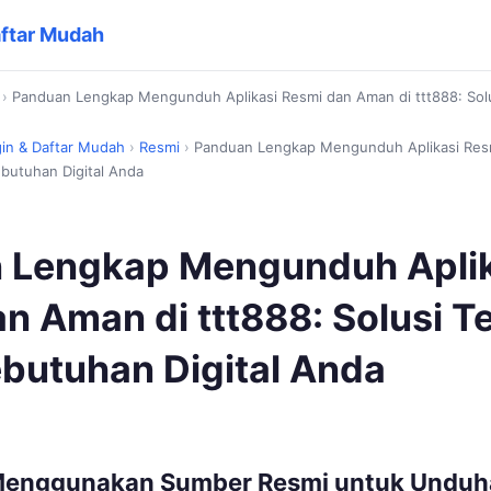
aftar Mudah
›
Panduan Lengkap Mengunduh Aplikasi Resmi dan Aman di ttt888: Solu
gin & Daftar Mudah
›
Resmi
›
Panduan Lengkap Mengunduh Aplikasi Resm
ebutuhan Digital Anda
 Lengkap Mengunduh Aplik
n Aman di ttt888: Solusi T
butuhan Digital Anda
Menggunakan Sumber Resmi untuk Unduha