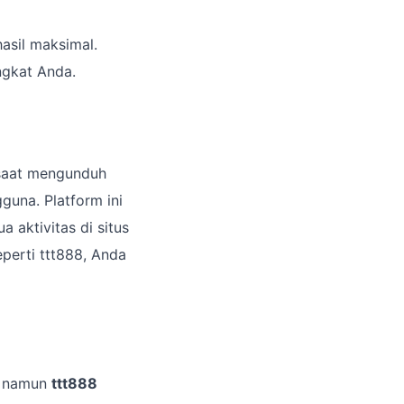
hasil maksimal.
angkat Anda.
 saat mengunduh
guna. Platform ini
 aktivitas di situs
perti ttt888, Anda
, namun
ttt888