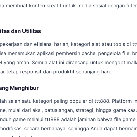
 membuat konten kreatif untuk media sosial dengan filter
itas dan Utilitas
kerjaan dan efisiensi harian, kategori alat atau tools di t
sa menemukan aplikasi pembersih cache, pengelola file, b
N yang aman. Semua alat ini dirancang untuk mengoptimalk
r tetap responsif dan produktif sepanjang hari.
yang Menghibur
ah salah satu kategori paling populer di ttt888. Platform 
e, mulai dari aksi, petualangan, strategi, hingga game kasu
duh game melalui ttt888 adalah jaminan bahwa file game 
modifikasi secara berbahaya, sehingga Anda dapat bermai