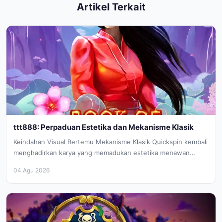
Artikel Terkait
ttt888: Perpaduan Estetika dan Mekanisme Klasik
Keindahan Visual Bertemu Mekanisme Klasik Quickspin kembali
menghadirkan karya yang memadukan estetika menawan
dengan mekanisme permainan yang sangat ttt888 dikenal...
04 Agu 2026