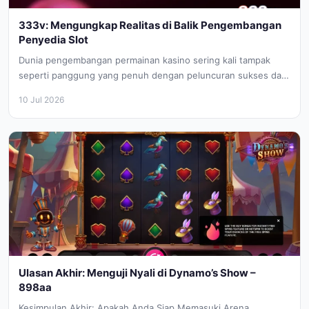
333v: Mengungkap Realitas di Balik Pengembangan
Penyedia Slot
Dunia pengembangan permainan kasino sering kali tampak
seperti panggung yang penuh dengan peluncuran sukses dan
metrik yang memecahkan rekor. 333v...
10 Jul 2026
Ulasan Akhir: Menguji Nyali di Dynamo’s Show –
898aa
Kesimpulan Akhir: Apakah Anda Siap Memasuki Arena